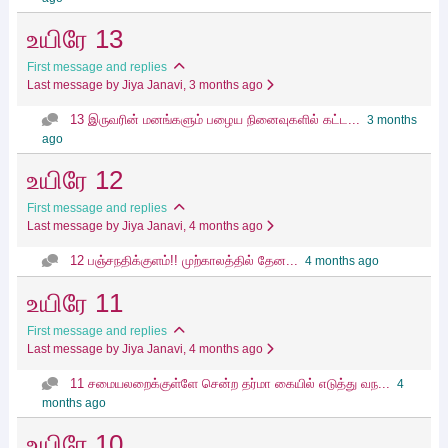
உயிரே 13
First message and replies
Last message by Jiya Janavi
, 3 months ago
13 இருவரின்‌ மனங்களும் பழைய நினைவுகளில் கட்ட...
3 months
ago
உயிரே 12
First message and replies
Last message by Jiya Janavi
, 4 months ago
12 பஞ்சநதிக்குளம்!! முற்காலத்தில் தேன...
4 months ago
உயிரே 11
First message and replies
Last message by Jiya Janavi
, 4 months ago
11 சமையலறைக்குள்ளே சென்ற தர்மா கையில் எடுத்து வந...
4
months ago
உயிரே 10