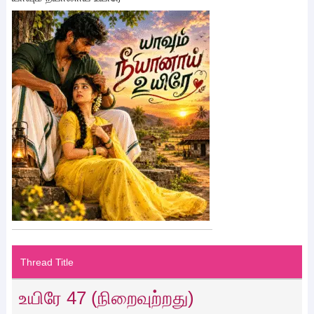
Thread Title
உயிரே 47 (நிறைவுற்றது)