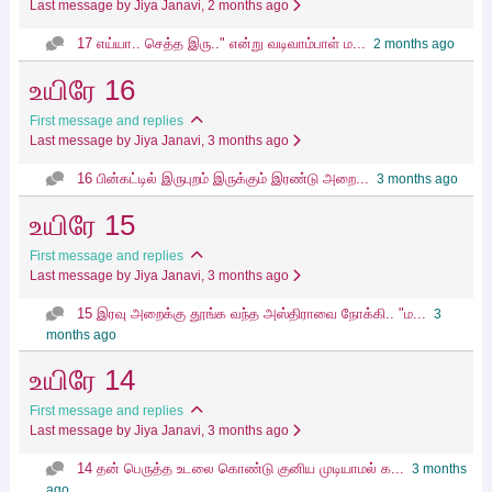
Last message by Jiya Janavi
, 2 months ago
17 எய்யா.. செத்த இரு.." என்று‌ வடிவாம்பாள் ம...
2 months ago
உயிரே 16
First message and replies
Last message by Jiya Janavi
, 3 months ago
16 பின்கட்டில் இருபுறம் இருக்கும் இரண்டு அறை...
3 months ago
உயிரே 15
First message and replies
Last message by Jiya Janavi
, 3 months ago
15 இரவு அறைக்கு தூங்க வந்த அஸ்திராவை நோக்கி.. "ம...
3
months ago
உயிரே 14
First message and replies
Last message by Jiya Janavi
, 3 months ago
14 தன் பெருத்த உடலை கொண்டு குனிய முடியாமல் க...
3 months
ago