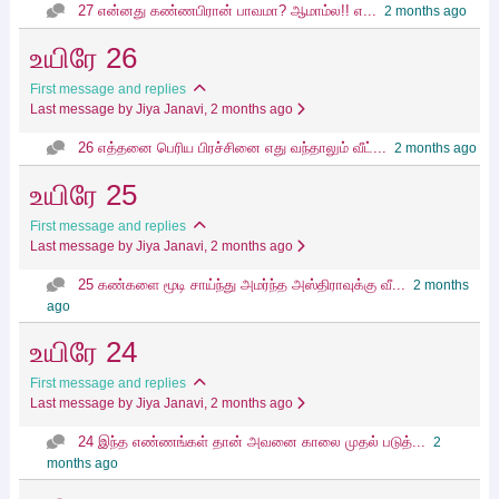
27 என்னது கண்ணபிரான் பாவமா? ஆமாம்ல!! எ...
2 months ago
உயிரே 26
First message and replies
Last message by Jiya Janavi
, 2 months ago
26 எத்தனை பெரிய பிரச்சினை எது வந்தாலும் வீட்...
2 months ago
உயிரே 25
First message and replies
Last message by Jiya Janavi
, 2 months ago
25 கண்களை மூடி சாய்ந்து அமர்ந்த அஸ்திராவுக்கு வீ...
2 months
ago
உயிரே 24
First message and replies
Last message by Jiya Janavi
, 2 months ago
24 இந்த எண்ணங்கள் தான் அவனை காலை முதல் படுத்...
2
months ago