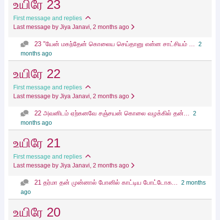
உயிரே 23
First message and replies
Last message by Jiya Janavi
, 2 months ago
23 "யேன் மகந்தேன் கொலைய செய்தானு என்ன சாட்சியம் ...
2
months ago
உயிரே 22
First message and replies
Last message by Jiya Janavi
, 2 months ago
22 அவனிடம் ஏற்கனவே சஞ்சயன் கொலை வழக்கில் தன்...
2
months ago
உயிரே 21
First message and replies
Last message by Jiya Janavi
, 2 months ago
21 தர்மா தன் முன்னால் போனில் காட்டிய போட்டோக...
2 months
ago
உயிரே 20