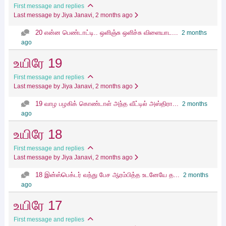
First message and replies
Last message by Jiya Janavi
, 2 months ago
20 என்ன பெண்டாட்டி.. ஒளிஞ்சு ஒளிச்சு விளையாட...
2 months
ago
உயிரே 19
First message and replies
Last message by Jiya Janavi
, 2 months ago
19 வாழ பழகிக் கொண்டாள் அந்த வீட்டில் அஸ்திரா...
2 months
ago
உயிரே 18
First message and replies
Last message by Jiya Janavi
, 2 months ago
18 இன்ஸ்பெக்டர் வந்து பேச ஆரம்பித்த உடனேயே த...
2 months
ago
உயிரே 17
First message and replies