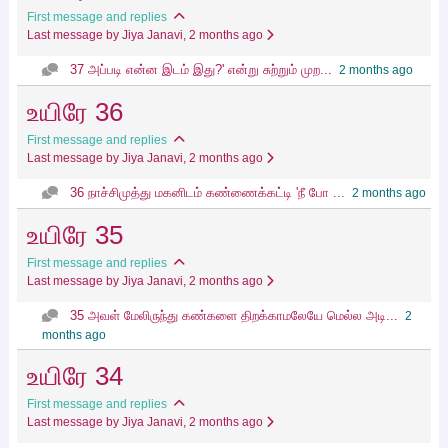
First message and replies
Last message by Jiya Janavi
, 2 months ago
37 அப்படி என்ன இடம் இது?' என்று சுற்றும் முற...
2 months ago
உயிரே 36
First message and replies
Last message by Jiya Janavi
, 2 months ago
36 நாச்சிமுத்து மகனிடம் கண்ணைக்கட்டி 'நீ போ ...
2 months ago
உயிரே 35
First message and replies
Last message by Jiya Janavi
, 2 months ago
35 அவள் மேலிருந்து கண்களை திறக்காமலேயே மெல்ல அடி...
2
months ago
உயிரே 34
First message and replies
Last message by Jiya Janavi
, 2 months ago