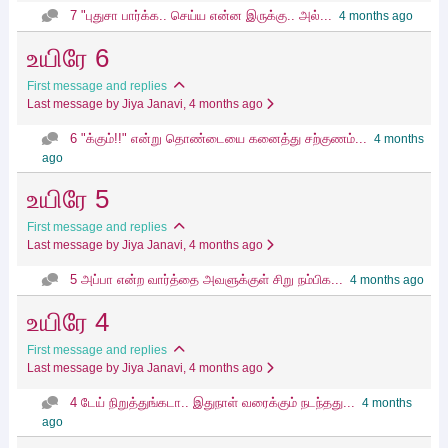
7 "புதுசா பார்க்க.. செய்ய என்ன இருக்கு.. அல்...
4 months ago
உயிரே 6
First message and replies
Last message by Jiya Janavi
, 4 months ago
6 "க்கும்!!" என்று தொண்டையை கனைத்து சற்குணம்...
4 months
ago
உயிரே 5
First message and replies
Last message by Jiya Janavi
, 4 months ago
5 அப்பா என்ற வார்த்தை அவளுக்குள் சிறு நம்பிக...
4 months ago
உயிரே 4
First message and replies
Last message by Jiya Janavi
, 4 months ago
4 டேய் நிறுத்துங்கடா.. இதுநாள் வரைக்கும் நடந்தது...
4 months
ago