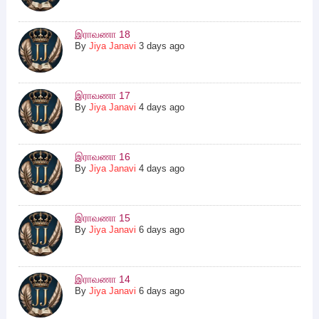
இராவணா 18
By
Jiya Janavi
3 days ago
இராவணா 17
By
Jiya Janavi
4 days ago
இராவணா 16
By
Jiya Janavi
4 days ago
இராவணா 15
By
Jiya Janavi
6 days ago
இராவணா 14
By
Jiya Janavi
6 days ago