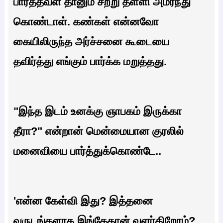
பார்த்தவள் தானும் சற்று தள்ளி அமர்ந்து
கொண்டாள். கண்கள் என்னவோ
கையிலிருந்த அர்ச்சனை கூடையை
தவிர்த்து எங்கும் பார்க்க மறுத்தது.
"இந்த இடம் உனக்கு ஞாபகம் இருக்கா
தீரா?" என்றான் மென்மையான குரலில்
மனைவியை பார்த்துக்கொண்டே..
'என்ன கேள்வி இது? இத்தனை
வருடங்களாக இங்கேதான் வளர்கிறோம்?