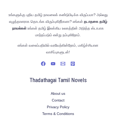
உங்களுக்கு புதிய தமிழ் நாவலைக் கண்டுபிடிக்க விருப்பமா? அல்லது
எழுத்தாளராக தொடங்க விரும்புகிறீர்களா? எங்கள்
தடாதகை தமிழ்
நாவல்கள்
உங்கள் தமிழ் இலக்கிய உலகத்தின் அடுத்த ஸ்டாபாக
மாற்றப்படும் என்று நம்புகிறோம்.
எங்கள் வலைப்பதிவில் வரவேற்கின்றோம், மகிழ்ச்சியான
வாசிப்புகளுடன்!
Thadathagai Tamil Novels
About us
Contact
Privacy Policy
Terms & Conditions