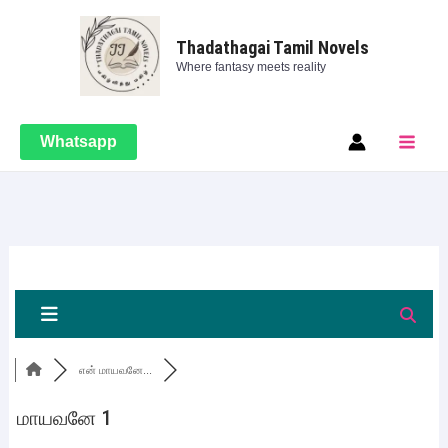
Skip
Main
to
Thadathagai Tamil Novels
Men
Where fantasy meets reality
content
Whatsapp
என் மாயவனே...
மாயவனே 1