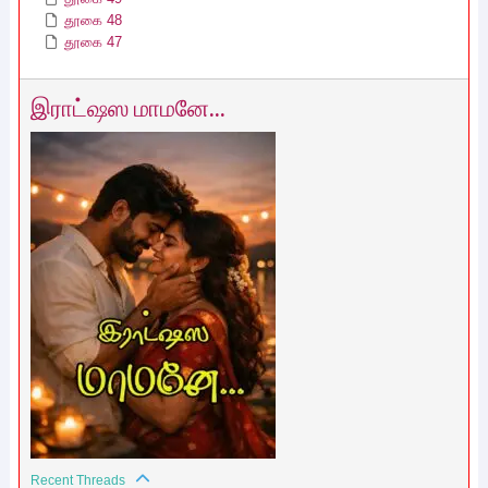
தூகை 48
தூகை 47
இராட்ஷஸ மாமனே...
Recent Threads