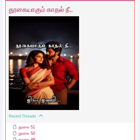
தூகையாகும் காதல் நீ..
Recent Threads
தூகை 51
தூகை 50
தூகை 49