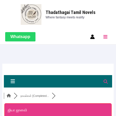
Skip
Main
to
Thadathagai Tamil Novels
Men
Where fantasy meets reality
content
Whatsapp
நாவல்கள் [Completed...
ஜியா ஜானவி