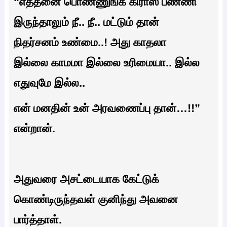
“எத்தனை பொண்ணுங்க கிராஸ் பண்ணி
இருந்தாலும் நீ.. நீ.. மட்டும் தான்
நிதர்சனம் உண்மை..! அது காதலா
இல்லை காமமா இல்லை உரிமையா.. இல்ல
எதுவுமே இல்ல..
என் மனதின் உன் அரவணைப்பு தான்…!!”
என்றான்.
அதுவரை அசட்டையாக கேட்டுக்
கொண்டிருந்தவள் குனிந்து அவனை
பார்த்தாள்.