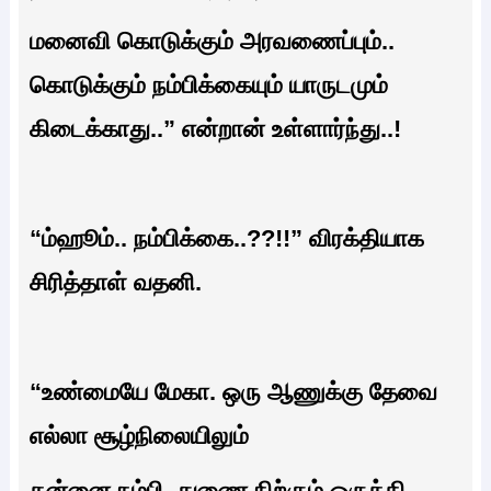
மனைவி கொடுக்கும் அரவணைப்பும்..
கொடுக்கும் நம்பிக்கையும் யாருடமும்
கிடைக்காது..” என்றான் உள்ளார்ந்து..!
“ம்ஹூம்.. நம்பிக்கை..??!!” விரக்தியாக
சிரித்தாள் வதனி.
“உண்மையே மேகா. ஒரு ஆணுக்கு தேவை
எல்லா சூழ்நிலையிலும்
தன்னை நம்பி, துணை நிற்கும் ஒருத்தி…