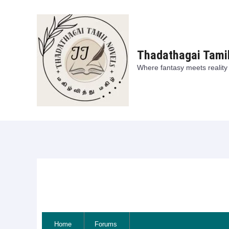
Skip
to
content
Thadathagai Tami
Where fantasy meets reality
Home
Forums