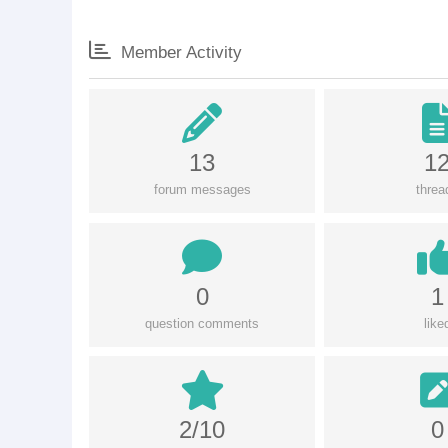
Member Activity
13
1
forum messages
threa
0
1
question comments
like
2/10
0