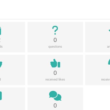
2
0
ds
questions
a
0
d
received likes
receiv
0