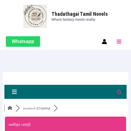
Skip
Main
to
Thadathagai Tamil Novels
Men
Where fantasy meets reality
content
Whatsapp
நாவல்கள் [Ongoing]
சுனிதா பாரதி